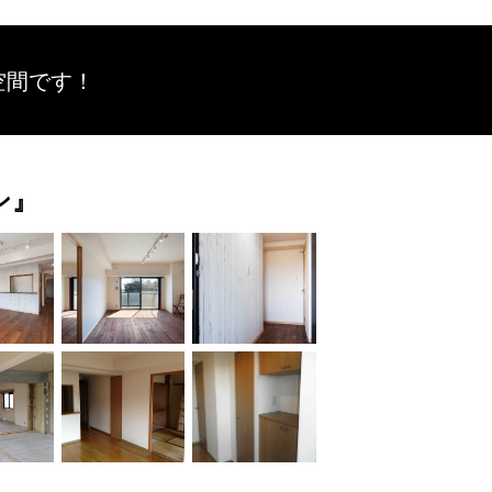
空間です！
ン』