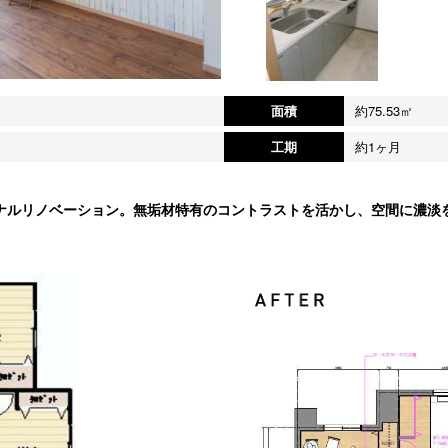
面積
約75.53㎡
工期
約1ヶ月
ナルリノベーション。無垢材特有のコントラストを活かし、空間に濃淡