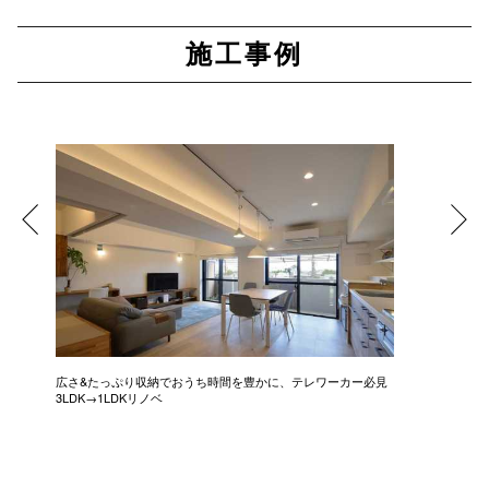
施工事例
広さ&たっぷり収納でおうち時間を豊かに、テレワーカー必見
モデルは
3LDK→1LDKリノベ
にこだわっ