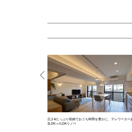
ル調のお家
広さ&たっぷり収納でおうち時間を豊かに、テレワーカー
3LDK→1LDKリノベ