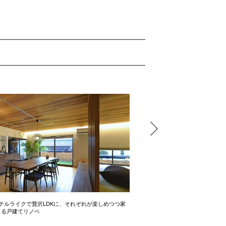
テルライクで贅沢LDKに、それぞれが楽しめつつ家
開放感たっぷりの間取り術 2LD
きる戸建てリノベ