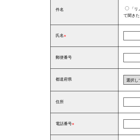
「リ
件名
て聞きた
氏名
郵便番号
都道府県
住所
電話番号