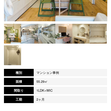
種別
マンション事例
面積
55.29㎡
間取り
1LDK+WIC
工期
2ヶ月