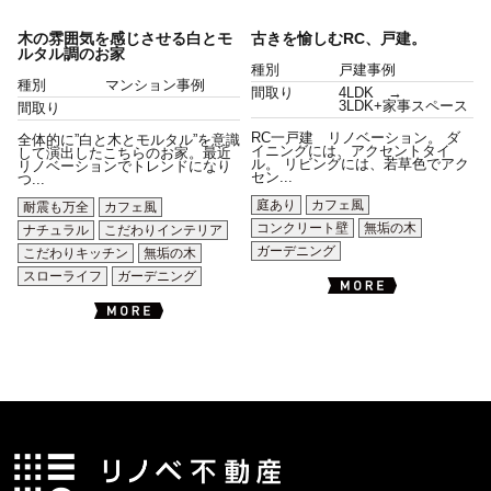
木の雰囲気を感じさせる白とモ
古きを愉しむRC、戸建。
ルタル調のお家
種別
戸建事例
種別
マンション事例
間取り
4LDK →
3LDK+家事スペース
間取り
RC一戸建 リノベーション。 ダ
全体的に”白と木とモルタル”を意識
イニングには、アクセントタイ
して演出したこちらのお家。最近
ル。 リビングには、若草色でアク
リノベーションでトレンドになり
セン...
つ...
庭あり
カフェ風
耐震も万全
カフェ風
コンクリート壁
無垢の木
ナチュラル
こだわりインテリア
ガーデニング
こだわりキッチン
無垢の木
スローライフ
ガーデニング