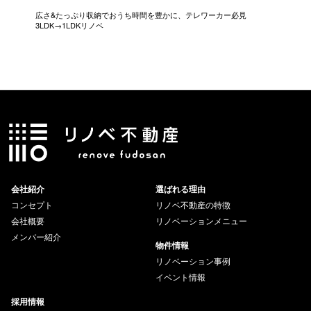
広さ&たっぷり収納でおうち時間を豊かに、テレワーカー必見
モデルは
3LDK→1LDKリノベ
にこだわっ
会社紹介
選ばれる理由
コンセプト
リノベ不動産の特徴
会社概要
リノベーションメニュー
メンバー紹介
物件情報
リノベーション事例
イベント情報
採用情報