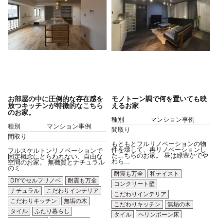
お部屋の中に圧倒的な存在感を
モノトーン調で何を置いても映
放つキッチンが特徴的なこちら
えるお家
のお家。
種別
マンション事例
種別
マンション事例
間取り
間取り
もともとフルリノベーションの物
件を壊して、再リノベーションし
フルスケルトンリノベーションで
たこちらのお家。 昼は緑豊かでや
固定概念にとらわれない、自由な
わら...
空間のお家。 無機質とナチュラル
のミ...
耐震も万全
和テイスト
DIYでセルフリノベ
耐震も万全
コンクリート壁
ナチュラル
こだわりインテリア
こだわりインテリア
こだわりキッチン
無垢の木
こだわりキッチン
無垢の木
タイル
ふたり暮らし
タイル
ヘリンボーン床