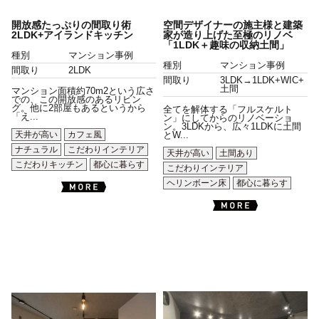
開放感たっぷりの間取り術
空間デザイナーの施主様と建築
2LDK+アイランドキッチン
家が造り上げた至極のリノベ
「1LDK＋趣味の収納土間」
種別
マンション事例
種別
マンション事例
間取り
2LDK
間取り
3LDK→1LDK+WIC+
土間
マンション面積約70m2という広さ
での、この開放感のあるリビン
グ。他に2部屋もあるというから
全てを解体する「フルスケルト
「え...
ン」にしてからのリノベーショ
ン。3LDKから、広々1LDKに土間
天井が高い
カフェ風
とW...
ナチュラル
こだわりインテリア
天井が高い
土間あり
こだわりキッチン
都心に暮らす
こだわりインテリア
ヘリンボーン床
都心に暮らす