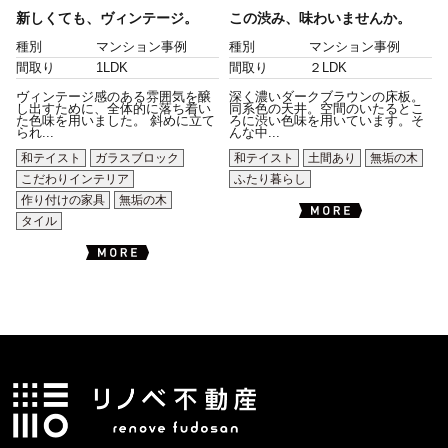
新しくても、ヴィンテージ。
この渋み、味わいませんか。
種別
マンション事例
種別
マンション事例
間取り
1LDK
間取り
２LDK
ヴィンテージ感のある雰囲気を醸
深く濃いダークブラウンの床板。
し出すために、全体的に落ち着い
同系色の天井。空間のいたるとこ
た色味を用いました。 斜めに立て
ろに渋い色味を用いています。そ
られ...
んな中...
和テイスト
ガラスブロック
和テイスト
土間あり
無垢の木
こだわりインテリア
ふたり暮らし
作り付けの家具
無垢の木
タイル