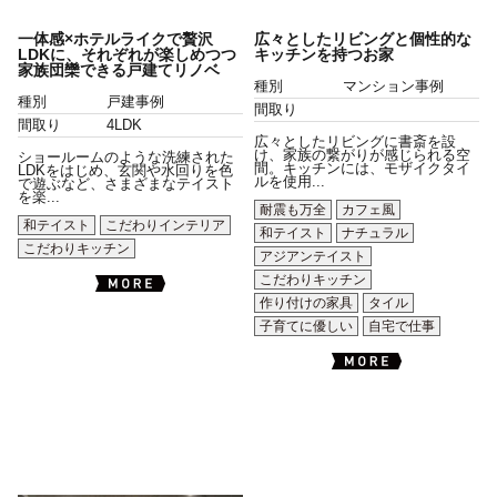
一体感×ホテルライクで贅沢
広々としたリビングと個性的な
LDKに、それぞれが楽しめつつ
キッチンを持つお家
家族団欒できる戸建てリノベ
種別
マンション事例
種別
戸建事例
間取り
間取り
4LDK
広々としたリビングに書斎を設
け、家族の繋がりが感じられる空
ショールームのような洗練された
間。キッチンには、モザイクタイ
LDKをはじめ、玄関や水回りを色
ルを使用...
で遊ぶなど、さまざまなテイスト
を楽...
耐震も万全
カフェ風
和テイスト
こだわりインテリア
和テイスト
ナチュラル
こだわりキッチン
アジアンテイスト
こだわりキッチン
作り付けの家具
タイル
子育てに優しい
自宅で仕事