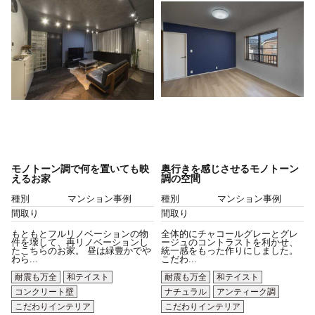
モノトーン調で何を置いても映
奥行きを感じさせるモノトーン
えるお家
調の空間
種別
マンション事例
種別
マンション事例
間取り
間取り
もともとフルリノベーションの物
全体的にチャコールグレーとグレ
件を壊して、再リノベーションし
ージュのコントラストを利かせ、
たこちらのお家。 昼は緑豊かでや
統一感をもった作りにしました。
わら...
こだわ...
耐震も万全
和テイスト
耐震も万全
和テイスト
コンクリート壁
ナチュラル
アンティーク調
こだわりインテリア
こだわりインテリア