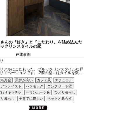
くさんの『好き』と『こだわり』を詰め込んだ
ルックリンスタイルの家
戸建事例
り
リアルにこだわった、ブルックリンスタイルな戸
リノベーションです。 2階の壁にはタイルを数...
震も万全
天井が高い
カフェ風
ナチュラル
ジアンテイスト
ハンモック
コンクリート壁
だわりキッチン
ヘリンボーン床
ひとり暮らし
たり暮らし
子育てに優しい
ペットと暮らす