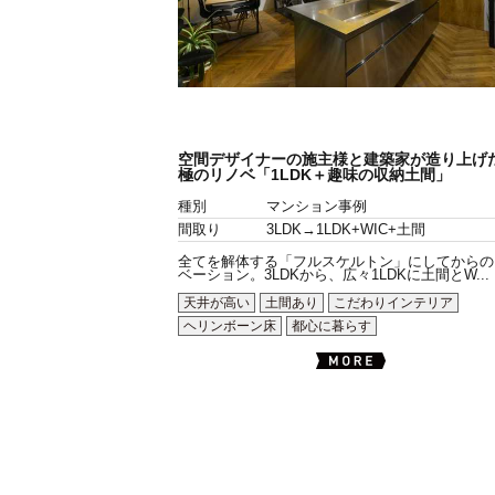
空間デザイナーの施主様と建築家が造り上げ
極のリノベ「1LDK＋趣味の収納土間」
種別
マンション事例
間取り
3LDK→1LDK+WIC+土間
全てを解体する「フルスケルトン」にしてからの
ベーション。3LDKから、広々1LDKに土間とW...
天井が高い
土間あり
こだわりインテリア
ヘリンボーン床
都心に暮らす