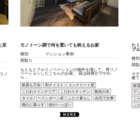
た至
モノトーン調で何を置いても映えるお家
た
ブ
種別
マンション事例
種別
間取り
間取
もともとフルリノベーションの物件を壊して、再リノ
ベーションしたこちらのお家。 昼は緑豊かでやわ
リノ
マテ
ら...
建て
耐震も万全
和テイスト
コンクリート壁
耐
こだわりインテリア
こだわりキッチン
無垢の木
ア
タイル
ヘリンボーン床
ふたり暮らし
自宅で仕事
こ
都心に暮らす
緑がいっぱい
ふ