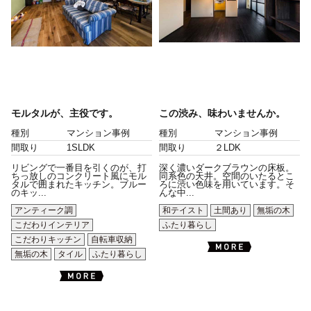
モルタルが、主役です。
この渋み、味わいませんか。
種別
マンション事例
種別
マンション事例
間取り
1SLDK
間取り
２LDK
リビングで一番目を引くのが、打
深く濃いダークブラウンの床板。
ちっ放しのコンクリート風にモル
同系色の天井。空間のいたるとこ
タルで囲まれたキッチン。ブルー
ろに渋い色味を用いています。そ
のキッ...
んな中...
アンティーク調
和テイスト
土間あり
無垢の木
こだわりインテリア
ふたり暮らし
こだわりキッチン
自転車収納
無垢の木
タイル
ふたり暮らし