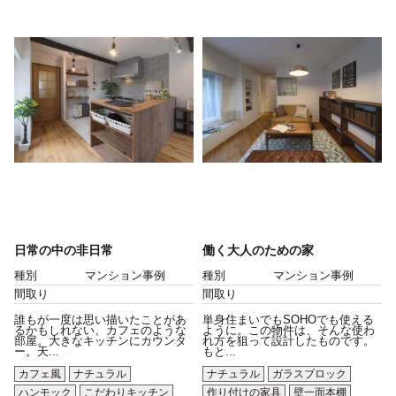
日常の中の非日常
働く大人のための家
種別
マンション事例
種別
マンション事例
間取り
間取り
誰もが一度は思い描いたことがあ
単身住まいでもSOHOでも使える
るかもしれない、カフェのような
ように。この物件は、そんな使わ
部屋。大きなキッチンにカウンタ
れ方を狙って設計したものです。
ー。天...
もと...
カフェ風
ナチュラル
ナチュラル
ガラスブロック
ハンモック
こだわりキッチン
作り付けの家具
壁一面本棚