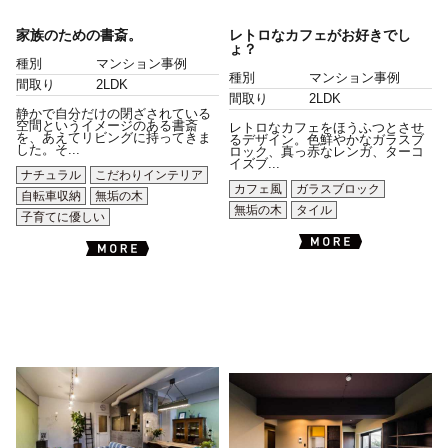
家族のための書斎。
レトロなカフェがお好きでし
ょ？
種別
マンション事例
種別
マンション事例
間取り
2LDK
間取り
2LDK
静かで自分だけの閉ざされている
空間というイメージのある書斎
レトロなカフェをほうふつとさせ
を、あえてリビングに持ってきま
るデザイン。色鮮やかなガラスブ
した。そ...
ロック、真っ赤なレンガ、ターコ
イズブ...
ナチュラル
こだわりインテリア
カフェ風
ガラスブロック
自転車収納
無垢の木
無垢の木
タイル
子育てに優しい