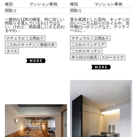
種別
マンション事例
種別
マンション事例
間取り
間取り
一般的なLDKの構造。特に珍しい
青を基調とした室内。キッチンの
間取りを選んでいるわけではな
白いハニカム貼りのタイルや、造
い。けれど、画面越しにさえ伝わ
作棚のパネリングなど、ディティ
るやわ...
ールに...
ナチュラル
土間あり
ナチュラル
土間あり
こだわりキッチン
無垢の木
こだわりインテリア
タイル
こだわりキッチン
作り付けの家具
スローライフ