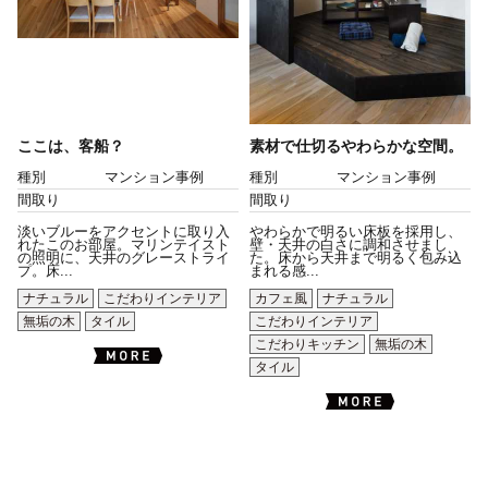
ここは、客船？
素材で仕切るやわらかな空間。
種別
マンション事例
種別
マンション事例
間取り
間取り
淡いブルーをアクセントに取り入
やわらかで明るい床板を採用し、
れたこのお部屋。マリンテイスト
壁・天井の白さに調和させまし
の照明に、天井のグレーストライ
た。床から天井まで明るく包み込
プ。床...
まれる感...
ナチュラル
こだわりインテリア
カフェ風
ナチュラル
無垢の木
タイル
こだわりインテリア
こだわりキッチン
無垢の木
タイル