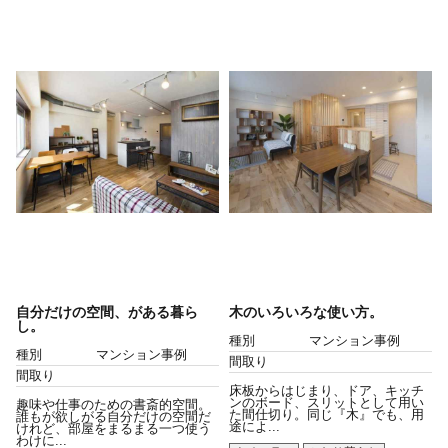
自分だけの空間、がある暮ら
木のいろいろな使い方。
し。
種別
マンション事例
種別
マンション事例
間取り
間取り
床板からはじまり、ドア、キッチ
ンのボード、スリットとして用い
趣味や仕事のための書斎的空間。
た間仕切り。同じ『木』でも、用
誰もが欲しがる自分だけの空間だ
途によ...
けれど、部屋をまるまる一つ使う
わけに...