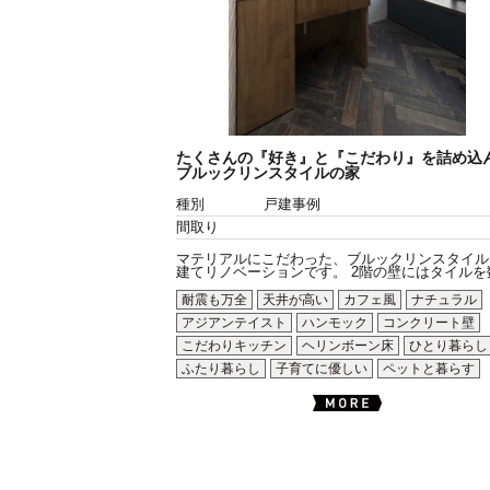
たくさんの『好き』と『こだわり』を詰め込
ブルックリンスタイルの家
種別
戸建事例
間取り
マテリアルにこだわった、ブルックリンスタイル
建てリノベーションです。 2階の壁にはタイルを数.
耐震も万全
天井が高い
カフェ風
ナチュラル
アジアンテイスト
ハンモック
コンクリート壁
こだわりキッチン
ヘリンボーン床
ひとり暮らし
ふたり暮らし
子育てに優しい
ペットと暮らす