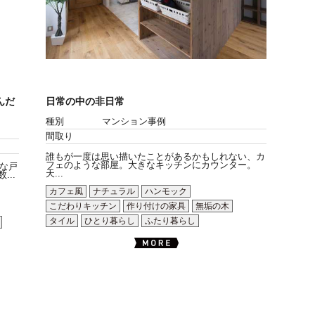
んだ
日常の中の非日常
種別
マンション事例
間取り
誰もが一度は思い描いたことがあるかもしれない、カ
フェのような部屋。大きなキッチンにカウンター。
な戸
天...
..
カフェ風
ナチュラル
ハンモック
こだわりキッチン
作り付けの家具
無垢の木
タイル
ひとり暮らし
ふたり暮らし