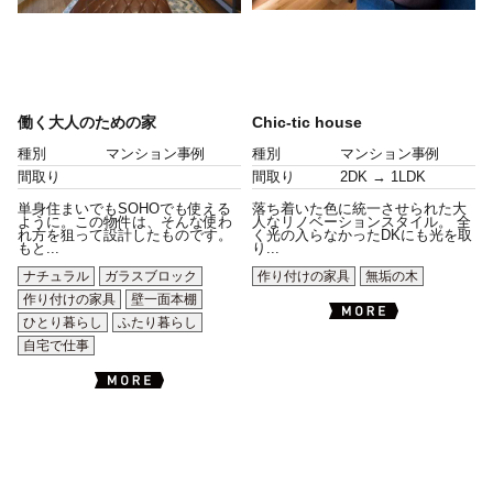
働く大人のための家
Chic-tic house
種別
マンション事例
種別
マンション事例
間取り
間取り
2DK → 1LDK
単身住まいでもSOHOでも使える
落ち着いた色に統一させられた大
ように。この物件は、そんな使わ
人なリノベーションスタイル。 全
れ方を狙って設計したものです。
く光の入らなかったDKにも光を取
もと...
り...
ナチュラル
ガラスブロック
作り付けの家具
無垢の木
作り付けの家具
壁一面本棚
ひとり暮らし
ふたり暮らし
自宅で仕事