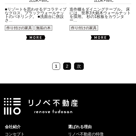
2LDK+WIC
1LDK+WIC
■リゾートを思わせるデコラティブ
造作棚＆ダイニングテーブル。 床
なクロス、ブラックウォールナッ
には、世界3大銘木ウォールナット
トのパネリング。 ■洗面台に併設
を採用。 杉の1枚板をカウンタ
さ...
ー...
作り付けの家具
無垢の木
作り付けの家具
1
2
次
会社紹介
選ばれる理由
コンセプト
リノベ不動産の特徴