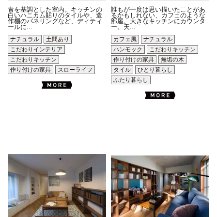
青を基調とした室内。キッチンの
誰もが一度は思い描いたことがあ
白いハニカム貼りのタイルや、造
るかもしれない、カフェのような
作棚のパネリングなど、ディティ
部屋。大きなキッチンにカウンタ
ールに...
ー。天...
ナチュラル
土間あり
カフェ風
ナチュラル
こだわりインテリア
ハンモック
こだわりキッチン
こだわりキッチン
作り付けの家具
無垢の木
作り付けの家具
スローライフ
タイル
ひとり暮らし
ふたり暮らし