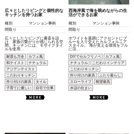
広々としたリビングと個性的な
西海岸風で海を眺めながらの生
キッチンを持つお家
活ができるお家
種別
マンション事例
種別
マンション事例
間取り
間取り
広々としたリビングに書斎を設
ホワイトを基調にアクセントにブ
け、家族の繋がりが感じられる空
ルーを入り交えたカルフォルニア
間。キッチンには、モザイクタイ
スタイル。 海が見える環境をフル
ルを使用...
に活...
耐震も万全
カフェ風
DIYでセルフリノベ
カフェ風
和テイスト
ナチュラル
ナチュラル
こだわりインテリア
アジアンテイスト
こだわりキッチン
こだわりキッチン
作り付けの家具
ふたり暮らし
作り付けの家具
タイル
スローライフ
眺望最高
子育てに優しい
自宅で仕事
水辺の住まい