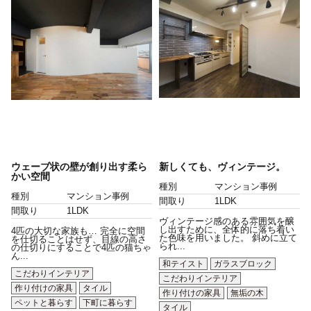
ウェーブ状の壁が創り出す柔ら
新しくても、ヴィンテージ。
かい空間
種別
マンション事例
種別
マンション事例
間取り
1LDK
間取り
1LDK
ヴィンテージ感のある雰囲気を醸
し出すために、全体的に落ち着い
4匹の大切な家族も… 完全に空間
た色味を用いました。 斜めに立て
を仕切ることはせず、目線の高さ
られ...
の仕切りにすることで4匹の猫ちゃ
ん...
和テイスト
ガラスブロック
こだわりインテリア
こだわりインテリア
作り付けの家具
タイル
作り付けの家具
無垢の木
ペットと暮らす
下町に暮らす
タイル