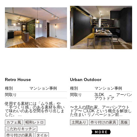
Retro House
Urban Outdoor
種別
マンション事例
種別
マンション事例
間取り
間取り
3LDK → アーバン
アウトドア
使用する素材には「ムラ感」や
「手づくり感」のある素材を用い
〜大人の隠れ家、アーバンアウト
て味わいのある空間を作り出しま
ドア〜 ◯LDK という概念を解放し
した。 ...
た住まい リノベーション前...
カフェ風
昭和レトロ
土間あり
作り付けの家具
黒板
こだわりキッチン
作り付けの家具
タイル