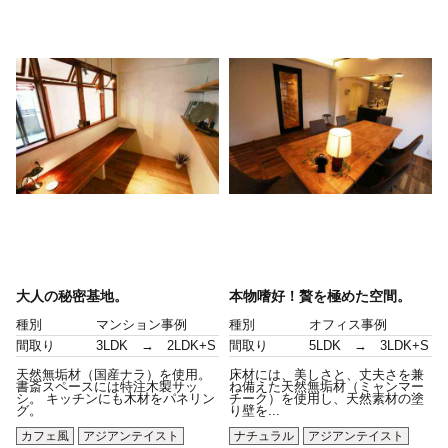
大人の秘密基地。
本物嗜好！贅を極めた空間。
種別
マンション事例
種別
オフィス事例
間取り
3LDK → 2LDK+S
間取り
5LDK → 3LDK+S
天然無垢材（国産ナラ）を使用。
床材には、美しさと、丈夫さを兼
書斎スペースには特注木製サッ
ね備えた天然無垢材（ミャンマー
シ。 キッチンにも木材をパネリン
チーク）を使用し、天然素材の塗
グ。
り壁を...
カフェ風
アジアンテイスト
ナチュラル
アジアンテイスト