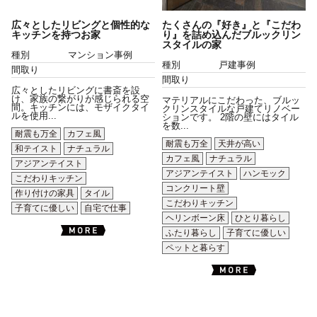
広々としたリビングと個性的な
たくさんの『好き』と『こだわ
キッチンを持つお家
り』を詰め込んだブルックリン
スタイルの家
種別
マンション事例
種別
戸建事例
間取り
間取り
広々としたリビングに書斎を設
け、家族の繋がりが感じられる空
マテリアルにこだわった、ブルッ
間。キッチンには、モザイクタイ
クリンスタイルな戸建てリノベー
ルを使用...
ションです。 2階の壁にはタイル
を数...
耐震も万全
カフェ風
耐震も万全
天井が高い
和テイスト
ナチュラル
カフェ風
ナチュラル
アジアンテイスト
アジアンテイスト
ハンモック
こだわりキッチン
コンクリート壁
作り付けの家具
タイル
こだわりキッチン
子育てに優しい
自宅で仕事
ヘリンボーン床
ひとり暮らし
ふたり暮らし
子育てに優しい
ペットと暮らす